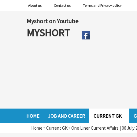
About us
Contact us
Terms and Privacy policy
Myshort on Youtube
MYSHORT
HOME
JOB AND CAREER
CURRENT GK
G
Home
»
Current GK
»
One Liner Current Affairs | 06 July 