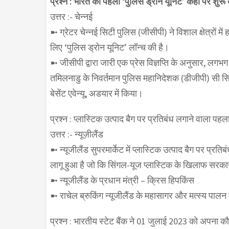
प्रश्न : भारत की पहली ‘पुलिस ड्रोन यूनिट’ कहा पर शुरू
उत्तर :- चेन्नई
➼ ग्रेटर चेन्नई सिटी पुलिस (जीसीपी) ने विशाल क्षेत्रों 
लिए ‘पुलिस ड्रोन यूनिट’ लॉन्च की है।
➼ जीसीपी द्वारा जारी एक प्रेस विज्ञप्ति के अनुसार, ल
तमिलनाडु के निवर्तमान पुलिस महानिदेशक (डीजीपी) सी सिले
बेसेंट एवेन्यू, अडयार में किया।
प्रश्न : प्लास्टिक उत्पाद बैग पर प्रतिबंध लगाने वाला पह
उत्तर :- न्यूज़ीलैंड
➼ न्यूजीलैंड सुपरमार्केट में प्लास्टिक उत्पाद बैग पर प
लागू हुआ है जो कि सिंगल-यूज प्लास्टिक के खिलाफ सरकार क
➼ न्यूजीलैंड के प्रधान मंत्री – क्रिस हिपकिंस
➼ राचेल ब्रुकिंग न्यूजीलैंड के महासागर और मत्स्य पालन म
प्रश्न : भारतीय स्टेट बैंक ने 01 जुलाई 2023 को अपना 