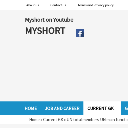
About us
Contact us
Terms and Privacy policy
Myshort on Youtube
MYSHORT
HOME
JOB AND CAREER
CURRENT GK
G
Home
»
Current GK
»
UN total members UN main functio