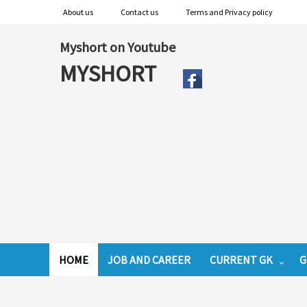
About us
Contact us
Terms and Privacy policy
Myshort on Youtube
MYSHORT
HOME
JOB AND CAREER
CURRENT GK
G