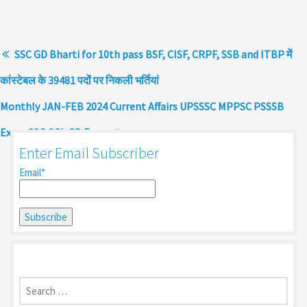
SSC GD Bharti for 10th pass BSF, CISF, CRPF, SSB and ITBP में
कांस्टेबल के 39481 पदों पर निकली भर्तियां
Monthly JAN-FEB 2024 Current Affairs UPSSSC MPPSC PSSSB
Exam SSC CGL GD Exam
Enter Email Subscriber
Email*
Search
for: