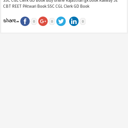
SSC CGL Clerk GD Book Buy online Rajasthan gk book Railway JE
CBT REET PAtwari Book SSC CGL Clerk GD Book
share..
0
0
0