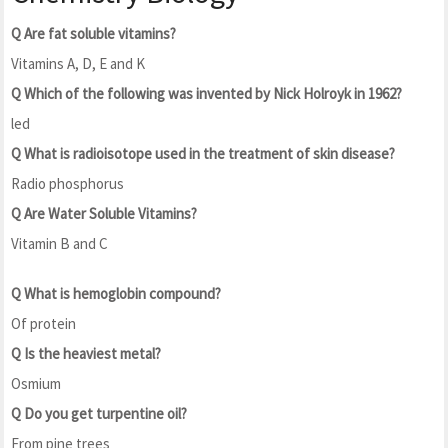
Q Are fat soluble vitamins?
Vitamins A, D, E and K
Q Which of the following was invented by Nick Holroyk in 1962?
led
Q What is radioisotope used in the treatment of skin disease?
Radio phosphorus
Q Are Water Soluble Vitamins?
Vitamin B and C
Q What is hemoglobin compound?
Of protein
Q Is the heaviest metal?
Osmium
Q Do you get turpentine oil?
From pine trees