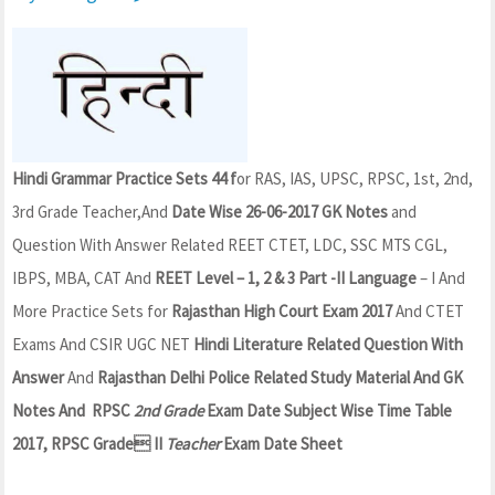
Hindi Grammar Practice Sets 44 f
or RAS, IAS, UPSC, RPSC, 1st, 2nd,
3rd Grade Teacher,And
Date Wise 26-06-2017 GK Notes
and
Question With Answer Related REET CTET, LDC, SSC MTS CGL,
IBPS, MBA, CAT And
REET Level – 1, 2 & 3 Part -II Language
– I And
More Practice Sets for
Rajasthan High Court Exam 2017
And CTET
Exams And CSIR UGC NET
Hindi Literature Related Question With
Answer
And
Rajasthan Delhi Police Related Study Material And GK
Notes And
RPSC
2nd Grade
Exam Date Subject Wise Time Table
2017, RPSC Grade II
Teacher
Exam Date Sheet