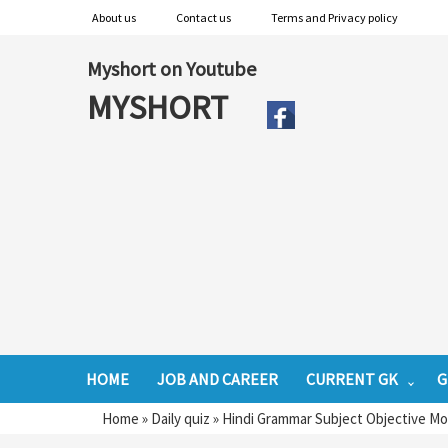
About us
Contact us
Terms and Privacy policy
Myshort on Youtube
MYSHORT
HOME
JOB AND CAREER
CURRENT GK
G
Home
»
Daily quiz
»
Hindi Grammar Subject Objective Mo