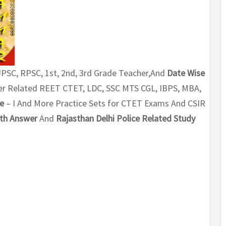
 UPSC, RPSC, 1st, 2nd, 3rd Grade Teacher,And
Date Wise
r Related REET CTET, LDC, SSC MTS CGL, IBPS, MBA,
ge
– I And More Practice Sets for CTET Exams And CSIR
ith Answer
And
Rajasthan Delhi Police Related Study