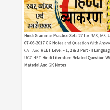
Hindi Grammar Practice Sets 27 f
or RAS, IAS,
07-06-2017 GK Notes
and Question With Answe
CAT And
REET Level – 1, 2 & 3 Part -II Langua
UGC NET
Hindi Literature Related Question W
Material And GK Notes