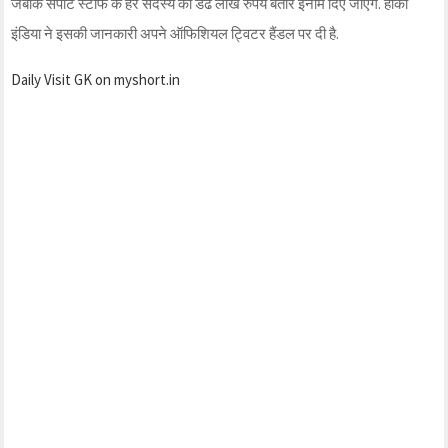
जबकि सपोर्ट स्टाफ के हर सदस्य को डेढ लाख रुपये बतौर इनाम दिए जाएंगे. हॉकी
इंडिया ने इसकी जानकारी अपने ऑफिशियल ट्विटर हैंडल पर दी है.
Daily Visit GK on myshort.in