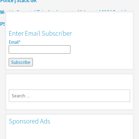
Police | Static GK
Weekly Current Affairs 1st August to 11 August | SSC | Bank |
PSSSB Exam | Police Exam | RPSC current affairs
Enter Email Subscriber
Email*
Search
for:
Sponsored Ads