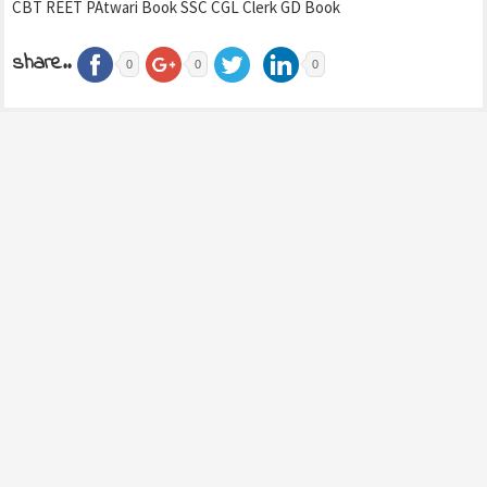
CBT REET PAtwari Book SSC CGL Clerk GD Book
share..
0
0
0