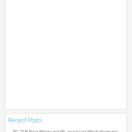
Recent Posts
IPL 2026 Prize Money and IPL award List Which player got