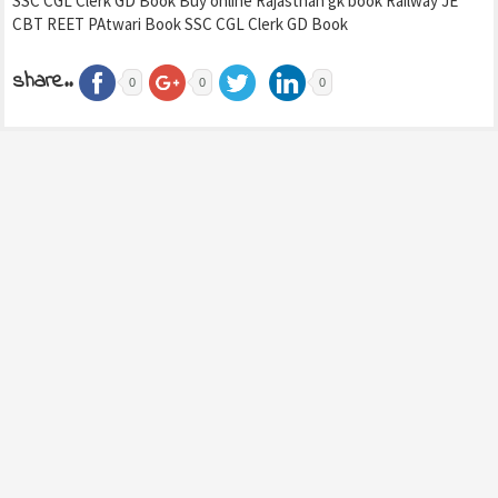
SSC CGL Clerk GD Book Buy online Rajasthan gk book Railway JE
CBT REET PAtwari Book SSC CGL Clerk GD Book
share..
0
0
0