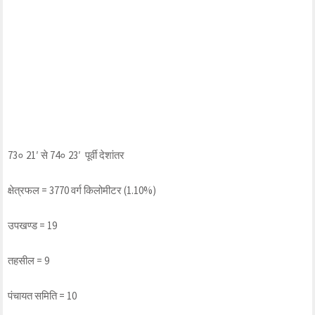
73० 21′ से 74० 23′ पूर्वी देशांतर
क्षेत्रफल = 3770 वर्ग किलोमीटर (1.10%)
उपखण्ड = 19
तहसील = 9
पंचायत समिति = 10