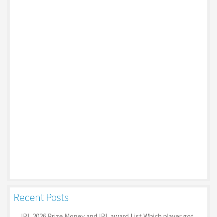
Recent Posts
IPL 2026 Prize Money and IPL award List Which player got