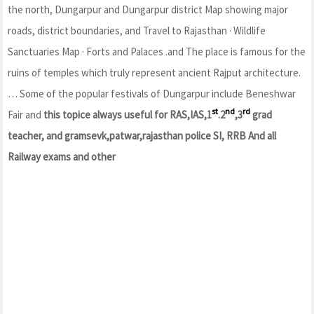
the north, Dungarpur and Dungarpur district Map showing major
roads, district boundaries, and Travel to Rajasthan · Wildlife
Sanctuaries Map · Forts and Palaces .and The place is famous for the
ruins of temples which truly represent ancient Rajput architecture.
… Some of the popular festivals of Dungarpur include Beneshwar
st
nd
rd
Fair and
this topice always useful for RAS,IAS,1
.2
,3
grad
teacher, and gramsevk,patwar,rajasthan police SI, RRB And all
Railway exams and other