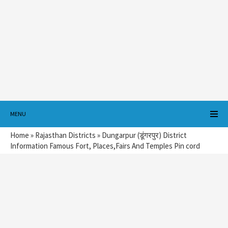
MENU
Home
»
Rajasthan Districts
»
Dungarpur (डूंगरपुर) District
Information Famous Fort, Places,Fairs And Temples Pin cord