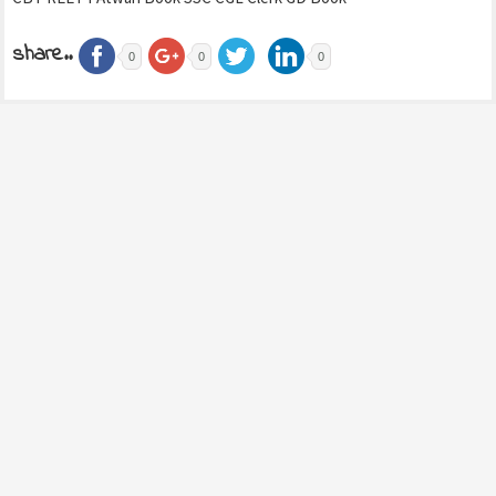
share..
0
0
0