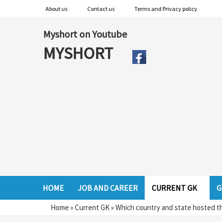
About us
Contact us
Terms and Privacy policy
Myshort on Youtube
MYSHORT
HOME
JOB AND CAREER
CURRENT GK
G
Home
»
Current GK
»
Which country and state hosted th