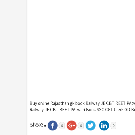
Buy online Rajasthan gk book Railway JE CBT REET PAt
Railway JE CBT REET PAtwari Book SSC CGL Clerk GD B
share..
0
0
0