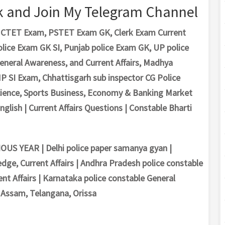
k and Join My Telegram Channel
m, CTET Exam, PSTET Exam GK, Clerk Exam Current
olice Exam GK SI, Punjab police Exam GK, UP police
General Awareness, and Current Affairs, Madhya
 SI Exam, Chhattisgarh sub inspector CG Police
Science, Sports Business, Economy & Banking Market
nglish | Current Affairs Questions | Constable Bharti
S YEAR | Delhi police paper samanya gyan |
dge, Current Affairs | Andhra Pradesh police constable
nt Affairs | Karnataka police constable General
 Assam, Telangana, Orissa