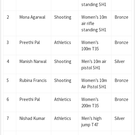
standing SH1
2
Mona Agarwal
Shooting
Women’s 10m
Bronze
air rifle
standing SH1
3
Preethi Pal
Athletics
Women’s
Bronze
100m T35
4
Manish Narwal
Shooting
Men’s 10m air
Silver
pistol SH1
5
Rubina Francis
Shooting
Women’s 10m
Bronze
Air Pistol SH1
6
Preethi Pal
Athletics
Women’s
Bronze
200m T35
7
Nishad Kumar
Athletics
Men’s high
Silver
jump T47