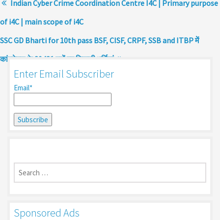
Indian Cyber Crime Coordination Centre I4C | Primary purpose
of i4C | main scope of i4C
SSC GD Bharti for 10th pass BSF, CISF, CRPF, SSB and ITBP में
कांस्टेबल के 39481 पदों पर निकली भर्तियां
Enter Email Subscriber
Email*
Search
for:
Sponsored Ads