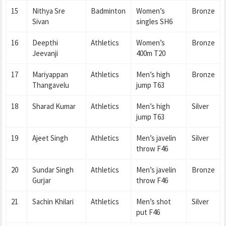
15
Nithya Sre
Badminton
Women’s
Bronze
Sivan
singles SH6
16
Deepthi
Athletics
Women’s
Bronze
Jeevanji
400m T20
17
Mariyappan
Athletics
Men’s high
Bronze
Thangavelu
jump T63
18
Sharad Kumar
Athletics
Men’s high
Silver
jump T63
19
Ajeet Singh
Athletics
Men’s javelin
Silver
throw F46
20
Sundar Singh
Athletics
Men’s javelin
Bronze
Gurjar
throw F46
21
Sachin Khilari
Athletics
Men’s shot
Silver
put F46