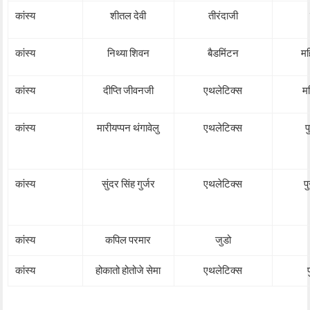
कांस्य
शीतल देवी
तीरंदाजी
कांस्य
निथ्या शिवन
बैडमिंटन
मह
कांस्य
दीप्ति जीवनजी
एथलेटिक्स
म
कांस्य
मारीयप्पन थंगावेलु
एथलेटिक्स
प
कांस्य
सुंदर सिंह गुर्जर
एथलेटिक्स
प
कांस्य
कपिल परमार
जुडो
कांस्य
होकातो होतोजे सेमा
एथलेटिक्स