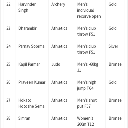
22
Harvinder
Archery
Men’s
Gold
Singh
individual
recurve open
23
Dharambir
Athletics
Men’s club
Gold
throw F51
24
Parnav Soorma
Athletics
Men’s club
Silver
throw F51
25
Kapil Parmar
Judo
Men’s -60kg
Bronze
J1
26
Praveen Kumar
Athletics
Men’s high
Gold
jump T64
27
Hokato
Athletics
Men’s shot
Bronze
Hotozhe Sema
put F57
28
Simran
Athletics
Women’s
Bronze
200m T12