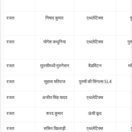
रजत
निषाद कुमार
एथलेटिक्स
प
रजत
योगेश कथुनिया
एथलेटिक्स
पु
रजत
तुलसीमथी मुरुगेसन
बैडमिंटन
मह
रजत
सुहास यतिराज
पुरुषों की सिंगल्स SL4
रजत
अजीत सिंह यादव
एथलेटिक्स
रजत
शरद कुमार
ऊंची कूद
रजत
सचिन खिलाड़ी
एथलेटिक्स