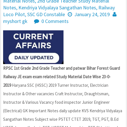
Material Notes
,
2nd Grade Teacher Study Material
Notes
,
Kendriya Vidyalaya Sangathan Notes
,
Railway
Loco Pilot
,
SSC GD Constable
January 24, 2019
myshort gk
0 Comments
RPSC 1st Grade 2nd Grade Teacher and patwar Bihar Forest Guard
Railway JE exam exam related Study Material Date Wise 23-0-
2019
Haryana SSC (HSSC) 2019 Turner Instructor, Electrician
Instructor & Other vacancies Craft Instructor, Draughtsman,
Instructor & Various Vacancy food inspector Junior Engineer
(Electrical) GK Important Notes daily update KVS Kendriya Vidyalaya
Sangathan Notes Subject wise PSTET CTET 2019, TGT, PGT, B.Ed