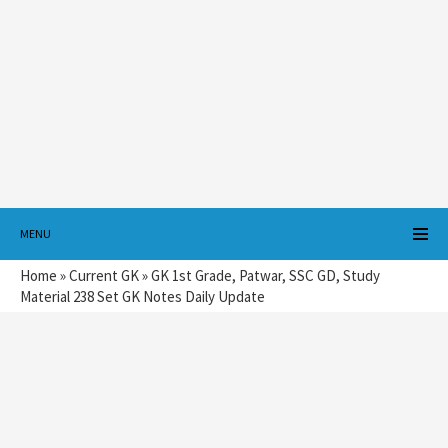
MENU
Home
»
Current GK
»
GK 1st Grade, Patwar, SSC GD, Study
Material 238 Set GK Notes Daily Update