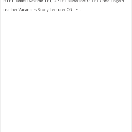
HTET Jammu Kashmir TET, UPTET Maharashtra TET Chhattisgarh
teacher Vacancies Study Lecturer CG TET.