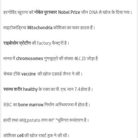
हरगोविंद खुराना को
नोबेल पुरस्कार Nobel Prize
जीन DNA से खोज के दिया गया।
माइटोकांड्रिया
Mitochondria
कोशिका का पावर हाउस हैं।
राइबोसोम प्रोटीन
की factory फैक्ट्री है।
मानव में
chromosomes
गुणसूत्रो की संख्या 46 ( 23 जोड़ा है
चेचक टीके
vaccine
की खोज एडवर्ड जैनर ने की।
स्वस्थ शरीर healthy
के रक्त का पी. एच. मान 7.4 होता है।
RBC का
bone marrow
निर्माण अस्थिमज्जा में होता है।
हल्दी तथा आलू potato तना का* *भूमिगत रूपांतरण है।
कोशिका
cell
की खोज राबर्ट हुक ने की थी।