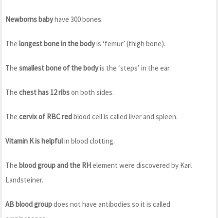
Newborns baby
have 300 bones.
The
longest bone in the body
is ‘femur’ (thigh bone).
The
smallest bone of the body
is the ‘steps’ in the ear.
The
chest has 12 ribs
on both sides.
The
cervix of RBC red
blood cell is called liver and spleen.
Vitamin K is helpful
in blood clotting.
The
blood group and the RH
element were discovered by Karl
Landsteiner.
AB blood group
does not have antibodies so it is called