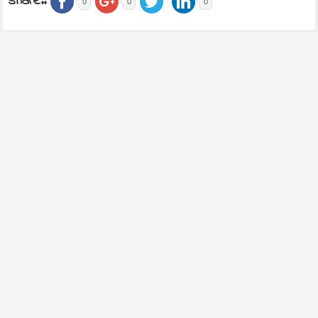
share..
0
0
0