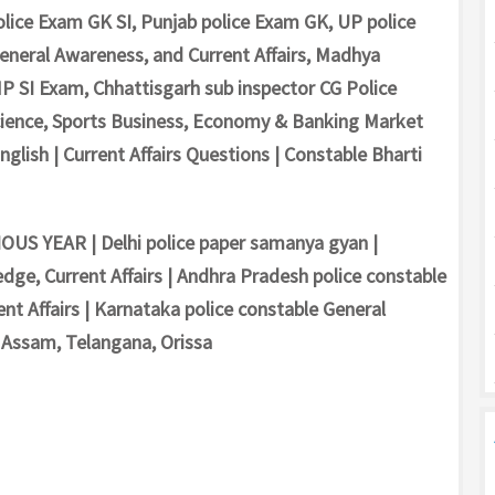
olice Exam GK SI, Punjab police Exam GK, UP police
General Awareness, and Current Affairs, Madhya
 SI Exam, Chhattisgarh sub inspector CG Police
Science, Sports Business, Economy & Banking Market
nglish | Current Affairs Questions | Constable Bharti
S YEAR | Delhi police paper samanya gyan |
dge, Current Affairs | Andhra Pradesh police constable
nt Affairs | Karnataka police constable General
 Assam, Telangana, Orissa