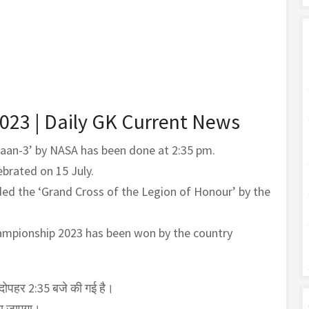
2023 | Daily GK Current News
yaan-3’ by NASA has been done at 2:35 pm.
ebrated on 15 July.
d the ‘Grand Cross of the Legion of Honour’ by the
ampionship 2023 has been won by the country
 दोपहर 2:35 बजे की गई है।
या जाएगा।