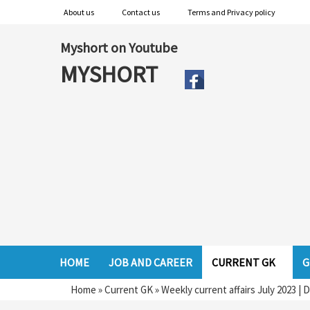
About us
Contact us
Terms and Privacy policy
Myshort on Youtube
MYSHORT
HOME
JOB AND CAREER
CURRENT GK
G
Home
»
Current GK
»
Weekly current affairs July 2023 |