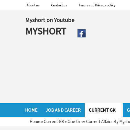
About us
Contact us
Terms and Privacy policy
Myshort on Youtube
MYSHORT
HOME
JOB AND CAREER
CURRENT GK
G
Home
»
Current GK
»
One Liner Current Affairs By Myshor