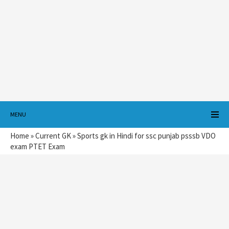
MENU
Home
»
Current GK
»
Sports gk in Hindi for ssc punjab psssb VDO
exam PTET Exam