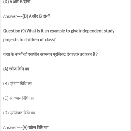
(D) A
और
B
दोनों
Answer—–
(D) A
और
B
दोनों
Question (9) What is it an example to give independent study
projects to children of class?
कक्षा
के
बच्चों
को
स्वाधीन
अध्ययन
प्रॉजेक्ट
देना
एक
उदाहरण
है
?
(A)
खोज
विधि
का
(B) प्रेरणा विधि का
(C) स्वाध्याय विधि का
(D) प्रॉजेक्ट विधि का
Answer—–
(A)
खोज
विधि
का