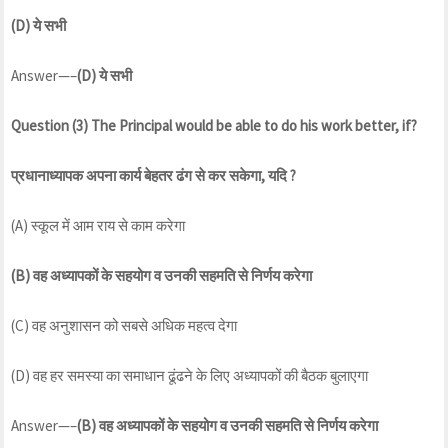
(D)
ये
सभी
Answer—–
(D)
ये
सभी
Question (3) The Principal would be able to do his work better, if?
प्रधानाध्यापक
अपना
कार्य
बेहतर
ढंग
से
कर
सकेगा
,
यदि
?
(A) स्कूल में आम राय से काम करेगा
(B)
वह
अध्यापकों
के
सहयोग
व
उनकी
सहमति
से
निर्णय
करेगा
(C) वह अनुशासन को सबसे अधिक महत्व देगा
(D) वह हर समस्या का समाधान ढूंढने के लिए अध्यापकों की बैठक बुलाएगा
Answer—–
(B)
वह
अध्यापकों
के
सहयोग
व
उनकी
सहमति
से
निर्णय
करेगा