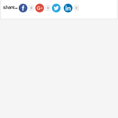
share..
0
0
0