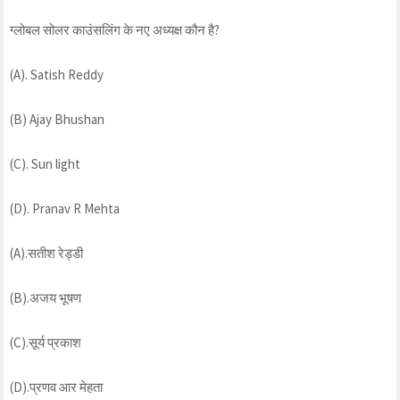
ग्लोबल सोलर काउंसलिंग के नए अध्यक्ष कौन है?
(A). Satish Reddy
(B) Ajay Bhushan
(C). Sun light
(D). Pranav R Mehta
(A).सतीश रेड्डी
(B).अजय भूषण
(C).सूर्य प्रकाश
(D).प्रणव आर मेहता