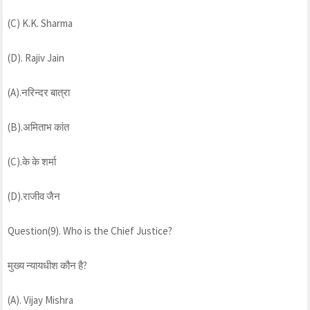
(C) K.K. Sharma
(D). Rajiv Jain
(A).नरिन्दर बात्रा
(B).अमिताभ कांत
(C).के के शर्मा
(D).राजीव जैन
Question(9). Who is the Chief Justice?
मुख्य न्यायधीश कौन है?
(A). Vijay Mishra